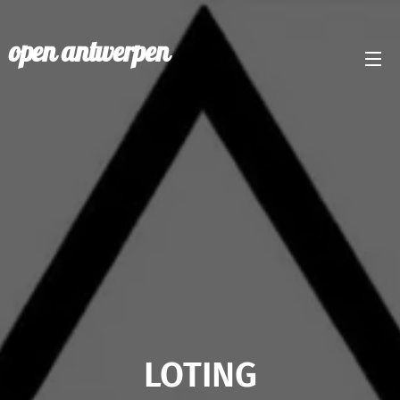
open antwerpen
LOTING