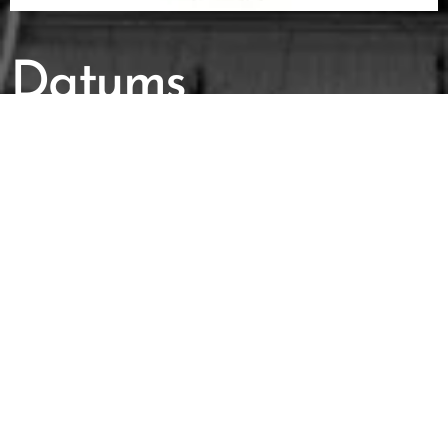
Datums
Vrijdag 31 Juli
2026
Koppeltornooi (max.128 koppels)
Zaterdag 1 Augustus 2026
(Silver)
single heren, single dames, jeugd en G-
darts
Zondag 2 Augustus 2026
(volwassenen silver cat.
jongens gold)